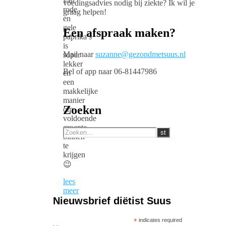
van
voedingsadvies nodig bij ziekte? Ik wil je
rode
graag helpen!
en
gele
Een afspraak maken?
paprika’s
is
Mail naar
suzanne@gezondmetsuus.nl
super
lekker
Bel of app naar 06-81447986
en
een
makkelijke
manier
Zoeken
om
voldoende
groente
binnen
te
krijgen
😉
lees
meer
Nieuwsbrief diëtist Suus
*
indicates required