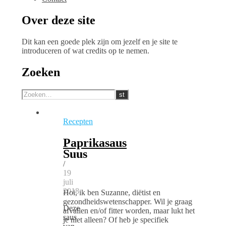
Over deze site
Dit kan een goede plek zijn om jezelf en je site te
introduceren of wat credits op te nemen.
Zoeken
Recepten
Paprikasaus
Suus
/
19
juli
2018
Hoi, ik ben Suzanne, diëtist en
gezondheidswetenschapper. Wil je graag
Deze
afvallen en/of fitter worden, maar lukt het
saus
je niet alleen? Of heb je specifiek