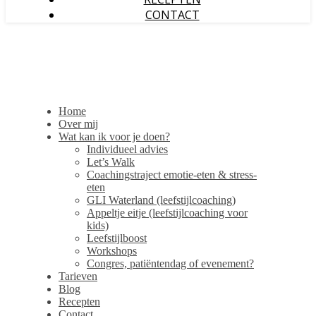
CONTACT
Home
Over mij
Wat kan ik voor je doen?
Individueel advies
Let’s Walk
Coachingstraject emotie-eten & stress-
eten
GLI Waterland (leefstijlcoaching)
Appeltje eitje (leefstijlcoaching voor
kids)
Leefstijlboost
Workshops
Congres, patiëntendag of evenement?
Tarieven
Blog
Recepten
Contact